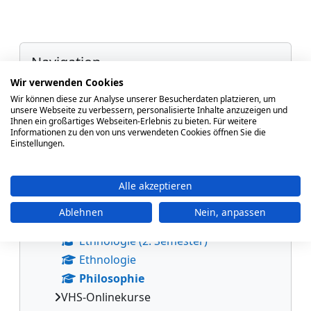
Blöcke
Navigation überspringen
Navigation
Wir verwenden Cookies
Startseite
Wir können diese zur Analyse unserer Besucherdaten platzieren, um
Meine Kurse
unsere Webseite zu verbessern, personalisierte Inhalte anzuzeigen und
Ihnen ein großartiges Webseiten-Erlebnis zu bieten. Für weitere
Nachrichten der Website
Informationen zu den von uns verwendeten Cookies öffnen Sie die
Einstellungen.
Meine Kurse
Kurse
Wissenschaftliches Forum
Alle akzeptieren
Ethnologie (4. Semester)
Ablehnen
Nein, anpassen
Ethnologie 3
Ethnologie (2. Semester)
Ethnologie
Philosophie
VHS-Onlinekurse