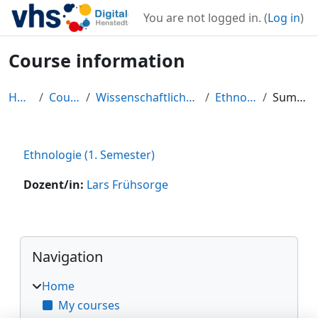
Skip to main content
You are not logged in. (
Log in
)
Course information
Home
Courses
Wissenschaftliches Forum
Ethnologie
Summary
Ethnologie (1. Semester)
Dozent/in:
Lars Frühsorge
Blocks
Skip Navigation
Navigation
Home
My courses