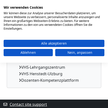
Nachrichten der Website
Wir verwenden Cookies
My courses
Wir können diese zur Analyse unserer Besucherdaten platzieren, um
Courses
unsere Webseite zu verbessern, personalisierte Inhalte anzuzeigen und
Ihnen ein großartiges Webseiten-Erlebnis zu bieten. Für weitere
Wissenschaftliches Forum
Informationen zu den von uns verwendeten Cookies öffnen Sie die
Ethnologie (4. Semester)
Einstellungen.
Ethnologie 3
Ethnologie (2. Semester)
Alle akzeptieren
Ethnologie
Ablehnen
Nein, anpassen
Philosophie
VHS-Onlinekurse
VHS-Lehrgangszentrum
VHS Henstedt-Ulzburg
Dozenten-Kompetenzplattform
Supplementary blocks
Contact site support