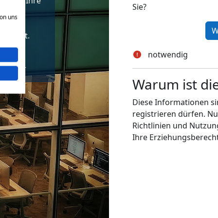
en Sie Ihre
Sie?
von uns
inschaft.
notwendig
200+
Länder
Warum ist di
Diese Informationen si
registrieren dürfen. Nu
Richtlinien und Nutzu
Ihre Erziehungsberecht