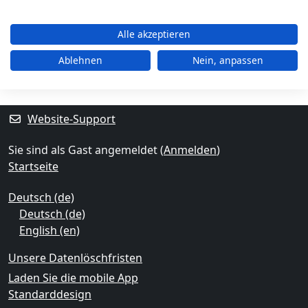
Blöcke
Ergänzungsblöcke
Alle akzeptieren
Ablehnen
Nein, anpassen
Website-Support
Sie sind als Gast angemeldet (
Anmelden
)
Startseite
Deutsch ‎(de)‎
Deutsch ‎(de)‎
English ‎(en)‎
Unsere Datenlöschfristen
Laden Sie die mobile App
Standarddesign