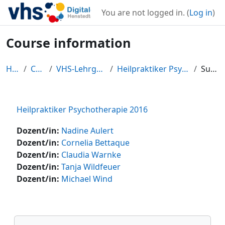
Skip to main content
You are not logged in. (
Log in
)
Course information
Home
Courses
VHS-Lehrgangszentrum
Heilpraktiker Psychotherapie 2016
Summary
Heilpraktiker Psychotherapie 2016
Dozent/in:
Nadine Aulert
Dozent/in:
Cornelia Bettaque
Dozent/in:
Claudia Warnke
Dozent/in:
Tanja Wildfeuer
Dozent/in:
Michael Wind
Blocks
Skip Navigation