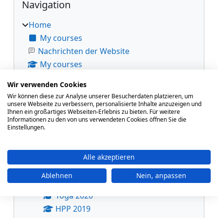
Navigation
Home
My courses
Nachrichten der Website
My courses
Courses
Wir verwenden Cookies
VHS-Lehrgangszentrum
Wir können diese zur Analyse unserer Besucherdaten platzieren, um
Yogalehrer/in 2026
unsere Webseite zu verbessern, personalisierte Inhalte anzuzeigen und
Ihnen ein großartiges Webseiten-Erlebnis zu bieten. Für weitere
Yogalehrer*in 2024 - 2025
Informationen zu den von uns verwendeten Cookies öffnen Sie die
Einstellungen.
EKL
Yogalehrer*in 2022 - 2024
Pilatestrainer*in 2021
Alle akzeptieren
EKL 2021
Ablehnen
Nein, anpassen
Systemische Beratung 2020/2021
Yoga 2020
HPP 2019