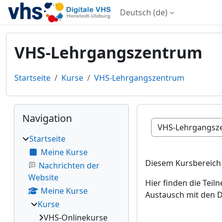
Zum Hauptinhalt
Deutsch ‎(de)‎
VHS-Lehrgangszentrum
Startseite
Kurse
VHS-Lehrgangszentrum
Blöcke
Navigation überspringen
Navigation
Kursbereiche
Startseite
Meine Kurse
Diesem Kursbereich 
Nachrichten der
Website
Hier finden die Tei
Meine Kurse
Austausch mit den 
Kurse
VHS-Onlinekurse