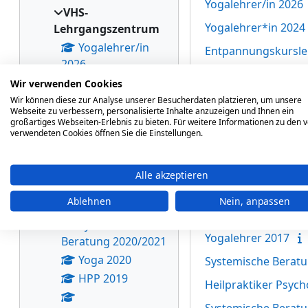
Yogalehrer/in 2026
VHS-
Yogalehrer*in 2024 
Lehrgangszentrum
Yogalehrer/in
Entpannungskurslei
2026
Yogalehrer*in 2022
Yogalehrer*in
Wir verwenden Cookies
Pilatestrainer*in 20
2024 - 2025
Wir können diese zur Analyse unserer Besucherdaten platzieren, um unsere
Webseite zu verbessern, personalisierte Inhalte anzuzeigen und Ihnen ein
EKL
Entspannungskursle
großartiges Webseiten-Erlebnis zu bieten. Für weitere Informationen zu den 
verwendeten Cookies öffnen Sie die Einstellungen.
Yogalehrer*in
Systemische Beratu
2022 - 2024
Yogalehrer/innen 2
Pilatestrainer*in
Alle akzeptieren
2021
Heilpraktiker Psyc
Ablehnen
Nein, anpassen
EKL 2021
Entspannungskursle
Systemische
Yogalehrer 2017
Beratung 2020/2021
Yoga 2020
Systemische Berat
HPP 2019
Heilpraktiker Psyc