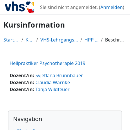
Zum Hauptinhalt
Sie sind nicht angemeldet. (
Anmelden
)
Kursinformation
Startseite
Kurse
VHS-Lehrgangszentrum
HPP 2019
Beschreibung
Heilpraktiker Psychotherapie 2019
Dozent/in:
Svjetlana Brunnbauer
Dozent/in:
Claudia Warnke
Dozent/in:
Tanja Wildfeuer
Blöcke
Navigation überspringen
Navigation