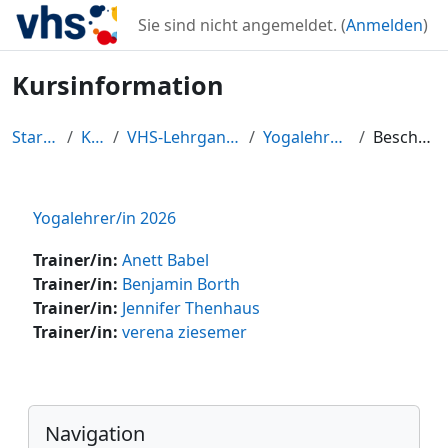
Zum Hauptinhalt
Sie sind nicht angemeldet. (
Anmelden
)
Kursinformation
Startseite
Kurse
VHS-Lehrgangszentrum
Yogalehrer/in 2026
Beschreibung
Yogalehrer/in 2026
Trainer/in:
Anett Babel
Trainer/in:
Benjamin Borth
Trainer/in:
Jennifer Thenhaus
Trainer/in:
verena ziesemer
Blöcke
Navigation überspringen
Navigation