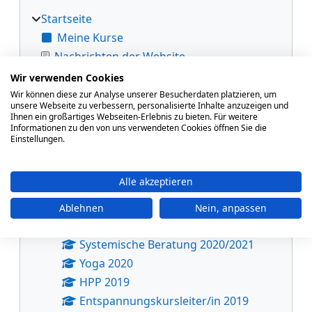
Startseite
Meine Kurse
Nachrichten der Website
Meine Kurse
Wir verwenden Cookies
Kurse
Wir können diese zur Analyse unserer Besucherdaten platzieren, um
unsere Webseite zu verbessern, personalisierte Inhalte anzuzeigen und
VHS-Lehrgangszentrum
Ihnen ein großartiges Webseiten-Erlebnis zu bieten. Für weitere
Informationen zu den von uns verwendeten Cookies öffnen Sie die
Yogalehrer/in 2026
Einstellungen.
Yogalehrer*in 2024 - 2025
EKL
Alle akzeptieren
Yogalehrer*in 2022 - 2024
Pilatestrainer*in 2021
Ablehnen
Nein, anpassen
EKL 2021
Systemische Beratung 2020/2021
Yoga 2020
HPP 2019
Entspannungskursleiter/in 2019