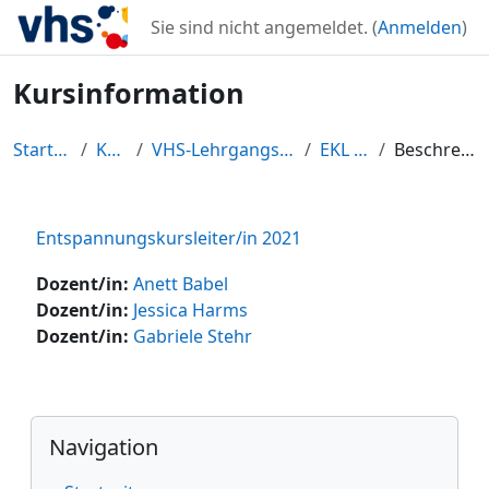
Zum Hauptinhalt
Sie sind nicht angemeldet. (
Anmelden
)
Kursinformation
Startseite
Kurse
VHS-Lehrgangszentrum
EKL 2021
Beschreibung
Entspannungskursleiter/in 2021
Dozent/in:
Anett Babel
Dozent/in:
Jessica Harms
Dozent/in:
Gabriele Stehr
Blöcke
Navigation überspringen
Navigation