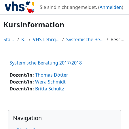
Zum Hauptinhalt
Sie sind nicht angemeldet. (
Anmelden
)
Kursinformation
Startseite
Kurse
VHS-Lehrgangszentrum
Systemische Beratung 2017/2018
Beschreibung
Systemische Beratung 2017/2018
Dozent/in:
Thomas Dötter
Dozent/in:
Wera Schmidt
Dozent/in:
Britta Schultz
Blöcke
Navigation überspringen
Navigation