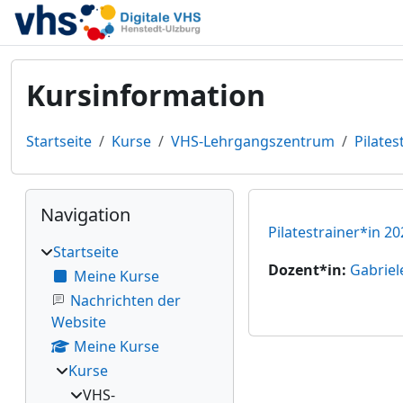
Zum Hauptinhalt
Kursinformation
Startseite
Kurse
VHS-Lehrgangszentrum
Pilates
Blöcke
Navigation überspringen
Navigation
Pilatestrainer*in 20
Startseite
Dozent*in:
Gabriel
Meine Kurse
Nachrichten der
Website
Meine Kurse
Kurse
VHS-