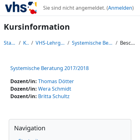
Zum Hauptinhalt
Sie sind nicht angemeldet. (
Anmelden
)
Kursinformation
Startseite
Kurse
VHS-Lehrgangszentrum
Systemische Beratung 2017/2018
Beschreibung
Systemische Beratung 2017/2018
Dozent/in:
Thomas Dötter
Dozent/in:
Wera Schmidt
Dozent/in:
Britta Schultz
Blöcke
Navigation überspringen
Navigation