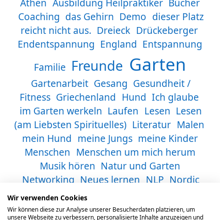
Athen
Ausbildung Heilpraktiker
Bücher
Coaching
das Gehirn
Demo
dieser Platz
reicht nicht aus.
Dreieck
Drückeberger
Endentspannung
England
Entspannung
Garten
Freunde
Familie
Gartenarbeit
Gesang
Gesundheit /
Fitness
Griechenland
Hund
Ich glaube
im Garten werkeln
Laufen
Lesen
Lesen
(am Liebsten Spirituelles)
Literatur
Malen
mein Hund
meine Jungs
meine Kinder
Menschen
Menschen um mich herum
Musik hören
Natur und Garten
Networking
Neues lernen
NLP
Nordic
WalkingLesenKochen und Essen
normal
Wir verwenden Cookies
Onlinekurs
normalität
Opa
Outdoor
Wir können diese zur Analyse unserer Besucherdaten platzieren, um
unsere Webseite zu verbessern, personalisierte Inhalte anzuzeigen und