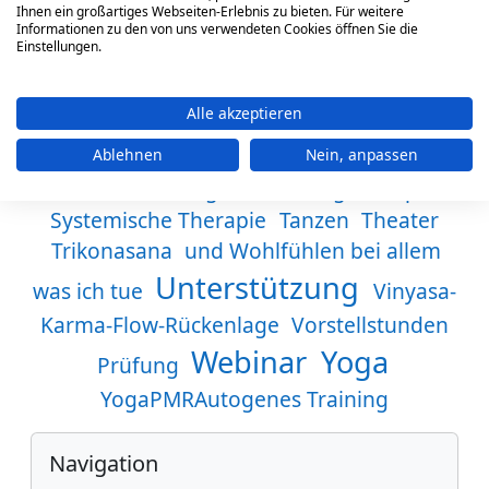
PC-Projektgruppe
Philosophie
Ihnen ein großartiges Webseiten-Erlebnis zu bieten. Für weitere
Informationen zu den von uns verwendeten Cookies öffnen Sie die
Programmkino...
Projektmanagement
Einstellungen.
Psychologie
Alle akzeptieren
Radfahren
Psychotherapie
Schreiben
Ablehnen
Nein, anpassen
Schwimmen
Singen
Sonnengruß
Sport
Systemische Therapie
Tanzen
Theater
Trikonasana
und Wohlfühlen bei allem
Unterstützung
was ich tue
Vinyasa-
Karma-Flow-Rückenlage
Vorstellstunden
Webinar
Yoga
Prüfung
YogaPMRAutogenes Training
Blöcke
Navigation überspringen
Navigation