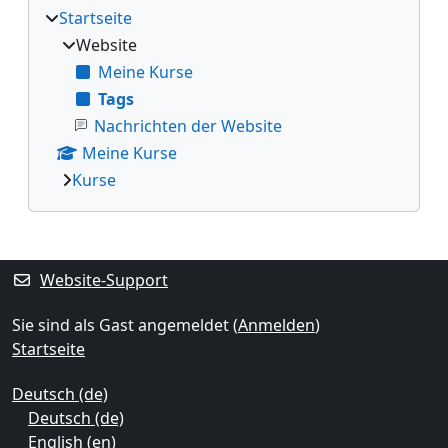
Startseite
Website
Meine Kurse
Tags
Nachrichten der Website
Meine Kurse
Kurse
Ergänzungsblöcke
Website-Support
Sie sind als Gast angemeldet (
Anmelden
)
Startseite
Deutsch ‎(de)‎
Deutsch ‎(de)‎
English ‎(en)‎