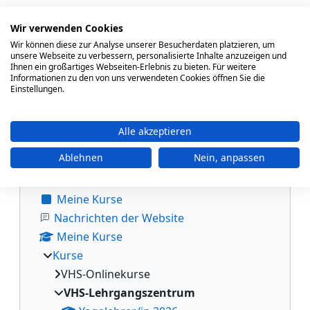
Heilpraktiker Psychotherapie 2017
Wir verwenden Cookies
Systemische Beratung 2016/2017
Wir können diese zur Analyse unserer Besucherdaten platzieren, um
unsere Webseite zu verbessern, personalisierte Inhalte anzuzeigen und
Betriebswirtschaftslehre
Ihnen ein großartiges Webseiten-Erlebnis zu bieten. Für weitere
Informationen zu den von uns verwendeten Cookies öffnen Sie die
Heilpraktiker Psychotherapie 2016
Einstellungen.
Klassische Homöopathie (Z51.10)
Alle akzeptieren
Blöcke
Navigation überspringen
Navigation
Ablehnen
Nein, anpassen
Startseite
Meine Kurse
Nachrichten der Website
Meine Kurse
Kurse
VHS-Onlinekurse
VHS-Lehrgangszentrum